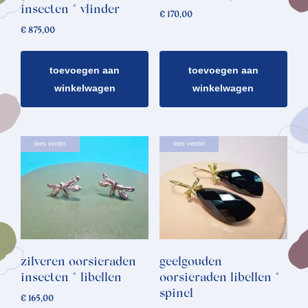
insecten * vlinder
€
170,00
€
875,00
toevoegen aan
toevoegen aan
winkelwagen
winkelwagen
lees verder
lees verder
zilveren oorsieraden
geelgouden
insecten * libellen
oorsieraden libellen *
spinel
€
165,00