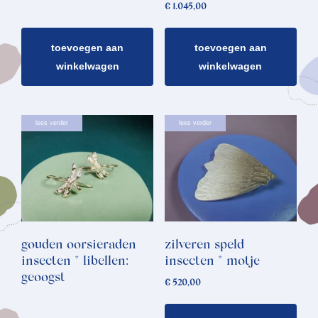
€
1.045,00
toevoegen aan
toevoegen aan
winkelwagen
winkelwagen
lees verder
lees verder
gouden oorsieraden
zilveren speld
insecten * libellen:
insecten * motje
geoogst
€
520,00