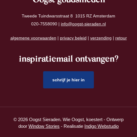
Oogst goudsmeden
Tweede Tuindwarsstraat 8 1015 RZ Amsterdam
020-7558090 |
info@oogst-sieraden.nl
algemene voorwaarden
|
privacy beleid
|
verzending
|
retour
inspiratiemail ontvangen?
schrijf je hier in
© 2026 Oogst Sieraden. Wie Oogst, koestert - Ontwerp
door
Window Stories
- Realisatie
Indigo Webstudio