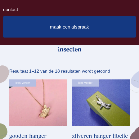
contact
maak een afspraak
insecten
Gesorteerd
Resultaat 1–12 van de 18 resultaten wordt getoond
op
lees verder
lees verder
nieuwste
gouden hanger
zilveren hanger libelle