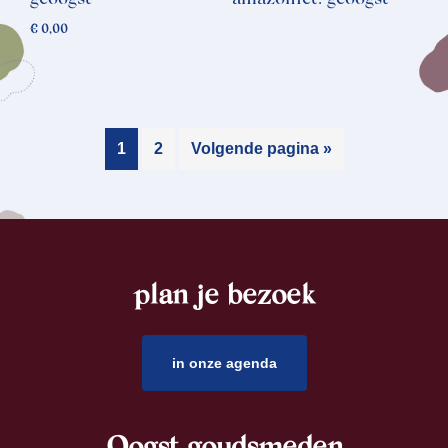
€
0,00
1
2
Volgende pagina »
plan je bezoek
footer
in onze agenda