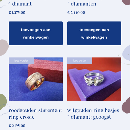
* diamant
* diamanten
€
1.375,00
€
2.440,00
toevoegen aan
toevoegen aan
winkelwagen
winkelwagen
lees verder
lees verder
roodgouden statement
witgouden ring besjes
ring erosie
* diamant: geoogst
€
2.195,00