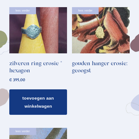
lees verder
lees verder
zilveren ring erosie *
gouden hanger erosie:
hexagon
geoogst
€
395,00
toevoegen aan
winkelwagen
lees verder