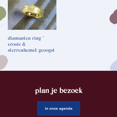
diamanten ring *
erosie &
sterrenhemel: geoogst
plan je bezoek
footer
in onze agenda