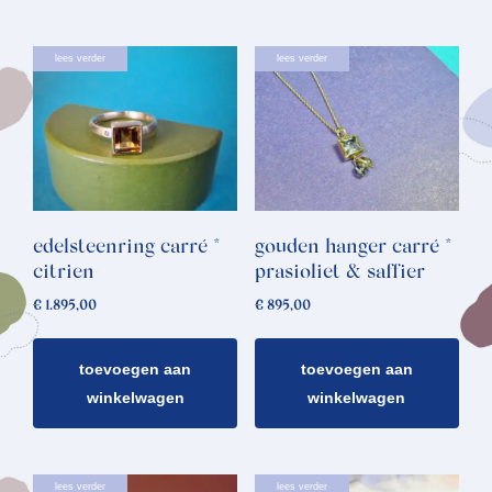
lees verder
lees verder
edelsteenring carré *
gouden hanger carré *
citrien
prasioliet & saffier
€
1.895,00
€
895,00
toevoegen aan
toevoegen aan
winkelwagen
winkelwagen
lees verder
lees verder