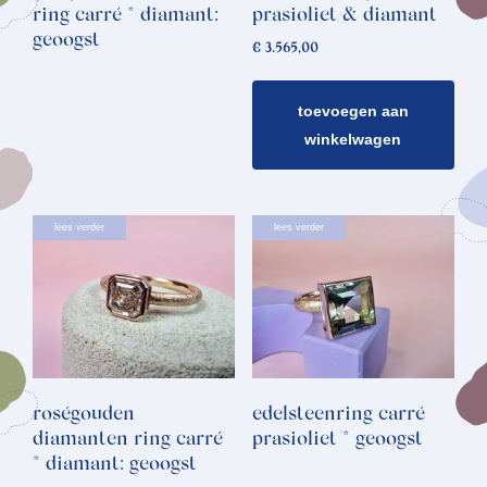
ring carré * diamant:
prasioliet & diamant
geoogst
€
3.565,00
toevoegen aan
winkelwagen
lees verder
lees verder
roségouden
edelsteenring carré
diamanten ring carré
prasioliet * geoogst
* diamant: geoogst