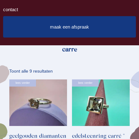
contact
maak een afspraak
carre
Gesorteerd
Toont alle 9 resultaten
op
lees verder
lees verder
nieuwste
geelgouden diamanten
edelsteenring carré *