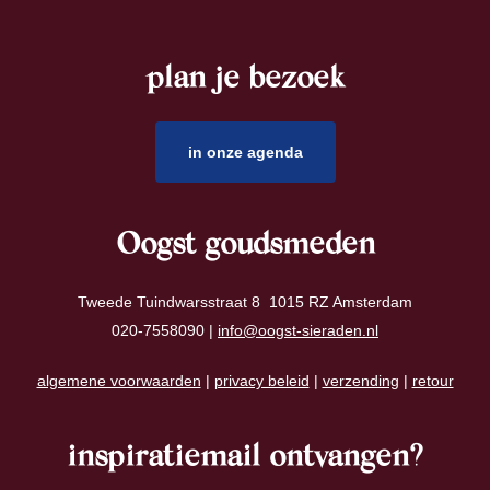
plan je bezoek
footer
in onze agenda
Oogst goudsmeden
Tweede Tuindwarsstraat 8 1015 RZ Amsterdam
020-7558090 |
info@oogst-sieraden.nl
algemene voorwaarden
|
privacy beleid
|
verzending
|
retour
inspiratiemail ontvangen?