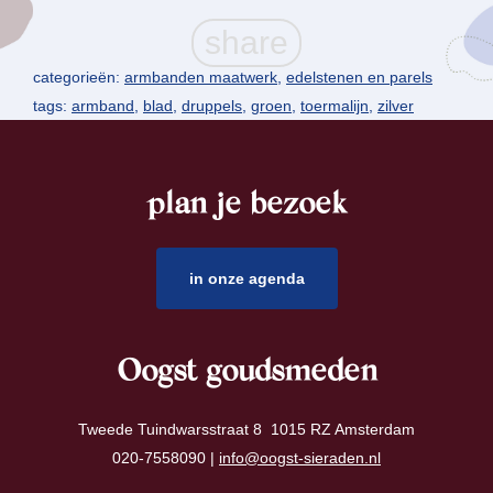
categorieën:
armbanden maatwerk
,
edelstenen en parels
tags:
armband
,
blad
,
druppels
,
groen
,
toermalijn
,
zilver
plan je bezoek
footer
in onze agenda
Oogst goudsmeden
Tweede Tuindwarsstraat 8 1015 RZ Amsterdam
020-7558090 |
info@oogst-sieraden.nl