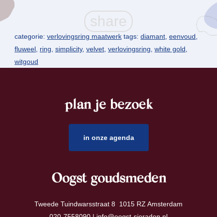
categorie:
verlovingsring maatwerk
tags:
diamant
,
eenvoud
,
fluweel
,
ring
,
simplicity
,
velvet
,
verlovingsring
,
white gold
,
witgoud
plan je bezoek
footer
in onze agenda
Oogst goudsmeden
Tweede Tuindwarsstraat 8 1015 RZ Amsterdam
020-7558090 |
info@oogst-sieraden.nl