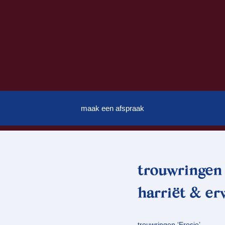
maak een afspraak
trouwringen 
harriët & er
trouwringen ‘Erosie’