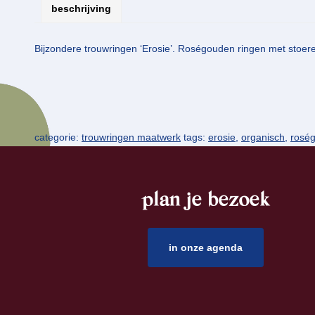
beschrijving
Bijzondere trouwringen ‘Erosie’. Roségouden ringen met stoere 
categorie:
trouwringen maatwerk
tags:
erosie
,
organisch
,
rosé
plan je bezoek
footer
in onze agenda