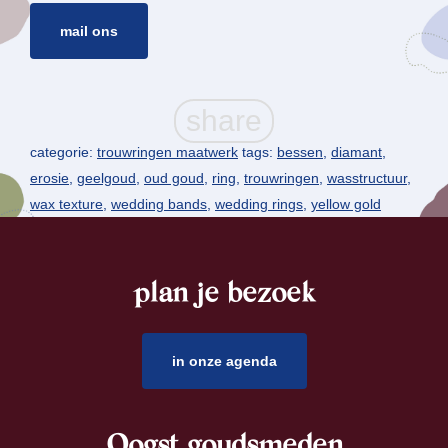
mail ons
categorie:
trouwringen maatwerk
tags:
bessen
,
diamant
,
erosie
,
geelgoud
,
oud goud
,
ring
,
trouwringen
,
wasstructuur
,
wax texture
,
wedding bands
,
wedding rings
,
yellow gold
plan je bezoek
footer
in onze agenda
Oogst goudsmeden