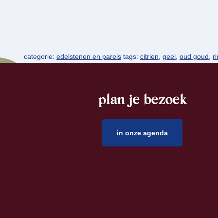
categorie:
edelstenen en parels
tags:
citrien
,
geel
,
oud goud
,
r
plan je bezoek
footer
in onze agenda