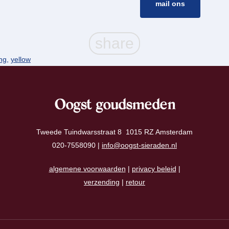
mail ons
ing
,
yellow
Oogst goudsmeden
Tweede Tuindwarsstraat 8 1015 RZ Amsterdam
020-7558090 |
info@oogst-sieraden.nl
algemene voorwaarden
|
privacy beleid
|
verzending
|
retour