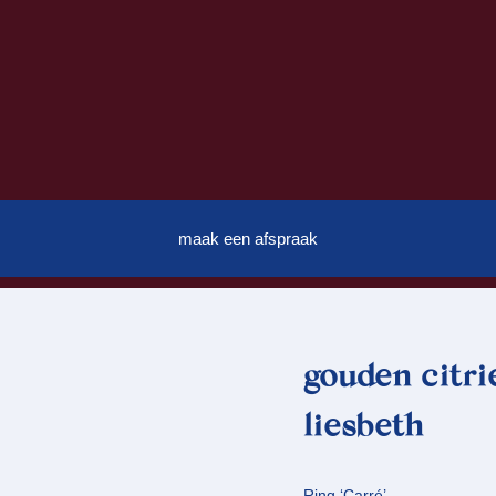
maak een afspraak
gouden citri
liesbeth
Ring ‘Carré’