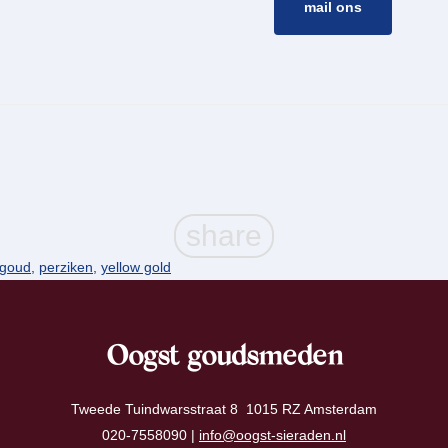
mail ons
 goud
,
perziken
,
yellow gold
Oogst goudsmeden
Tweede Tuindwarsstraat 8 1015 RZ Amsterdam
020-7558090 |
info@oogst-sieraden.nl