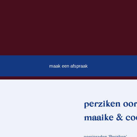
maak een afspraak
perziken oor
maaike & co
oorsieraden ‘Perziken’