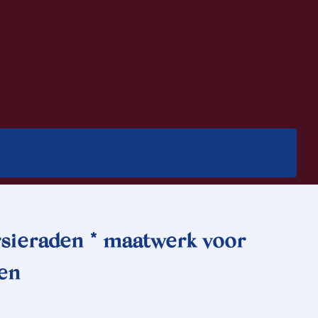
sieraden * maatwerk voor
en