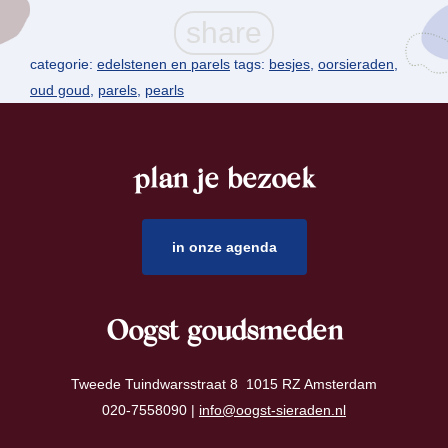
categorie:
edelstenen en parels
tags:
besjes
,
oorsieraden
,
oud goud
,
parels
,
pearls
plan je bezoek
footer
in onze agenda
Oogst goudsmeden
Tweede Tuindwarsstraat 8 1015 RZ Amsterdam
020-7558090 |
info@oogst-sieraden.nl