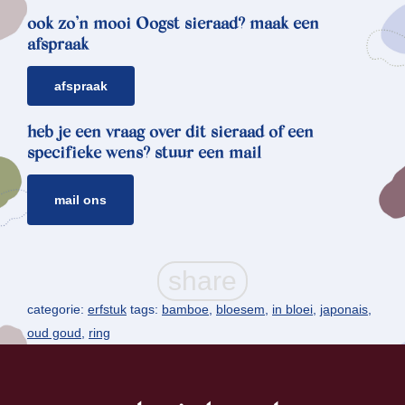
ook zo’n mooi Oogst sieraad? maak een
afspraak
afspraak
heb je een vraag over dit sieraad of een
specifieke wens? stuur een mail
mail ons
categorie:
erfstuk
tags:
bamboe
,
bloesem
,
in bloei
,
japonais
,
oud goud
,
ring