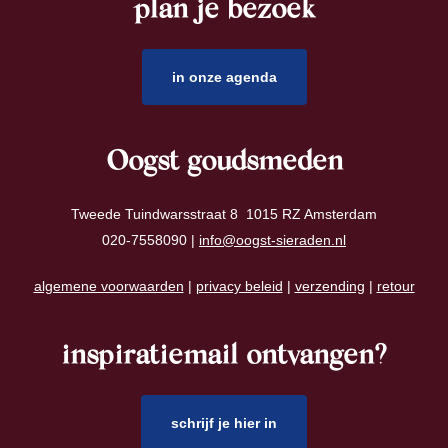
plan je bezoek
footer
in onze agenda
Oogst goudsmeden
Tweede Tuindwarsstraat 8 1015 RZ Amsterdam
020-7558090 |
info@oogst-sieraden.nl
algemene voorwaarden
|
privacy beleid
|
verzending
|
retour
inspiratiemail ontvangen?
schrijf je hier in