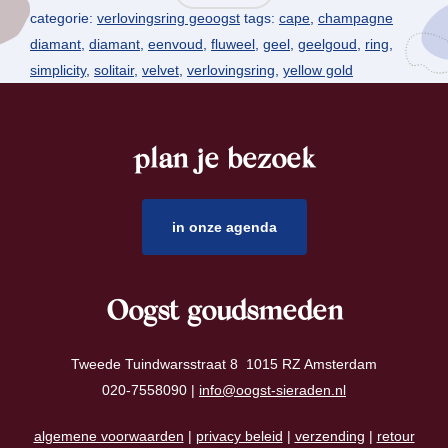
categorie:
verlovingsring geoogst
tags:
cape
,
champagne
diamant
,
diamant
,
eenvoud
,
fluweel
,
geel
,
geelgoud
,
ring
,
simplicity
,
solitair
,
velvet
,
verlovingsring
,
yellow gold
plan je bezoek
footer
in onze agenda
Oogst goudsmeden
Tweede Tuindwarsstraat 8 1015 RZ Amsterdam
020-7558090 |
info@oogst-sieraden.nl
algemene voorwaarden
|
privacy beleid
|
verzending
|
retour