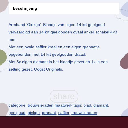
beschrijving
Armband ‘Ginkgo’. Blaadje van eigen 14 krt geelgoud
vervaardigd aan 14 krt geelgouden ovaal anker schakel 4×3
mm.
Met een ovale saffier kraal en een eigen granaatje
opgebonden met 14 krt geelgouden draad.
Met 3x eigen diamant in het blaadje gezet en 1x in een
zetting gezet. Oogst Originals.
categorie:
trouwsieraden maatwerk
tags:
blad
,
diamant
,
geelgoud
,
ginkgo
,
granaat
,
saffier
,
trouwsieraden