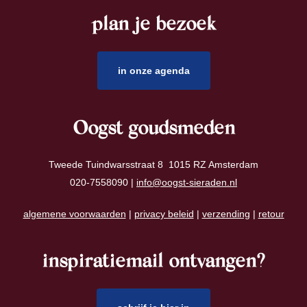
plan je bezoek
footer
in onze agenda
Oogst goudsmeden
Tweede Tuindwarsstraat 8 1015 RZ Amsterdam
020-7558090 |
info@oogst-sieraden.nl
algemene voorwaarden
|
privacy beleid
|
verzending
|
retour
inspiratiemail ontvangen?