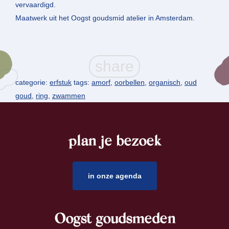
vervaardigd.
Maatwerk uit het Oogst goudsmid atelier in Amsterdam.
categorie:
erfstuk
tags:
amorf
,
oorbellen
,
organisch
,
oud
goud
,
ring
,
zwammen
plan je bezoek
footer
in onze agenda
Oogst goudsmeden