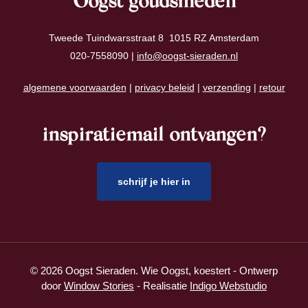
Oogst goudsmeden
Tweede Tuindwarsstraat 8 1015 RZ Amsterdam
020-7558090 |
info@oogst-sieraden.nl
algemene voorwaarden
|
privacy beleid
|
verzending
|
retour
inspiratiemail ontvangen?
schrijf je hier in
© 2026 Oogst Sieraden. Wie Oogst, koestert - Ontwerp
door
Window Stories
- Realisatie
Indigo Webstudio