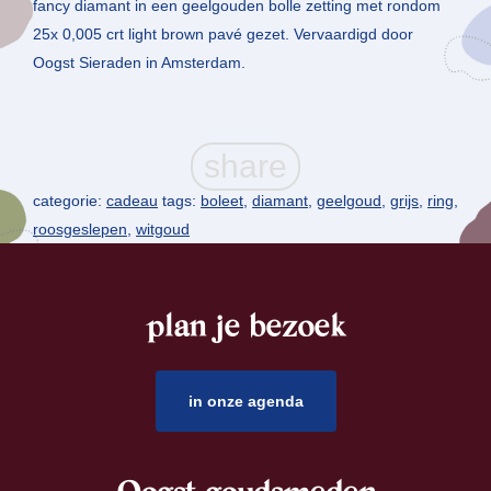
fancy diamant in een geelgouden bolle zetting met rondom
25x 0,005 crt light brown pavé gezet. Vervaardigd door
Oogst Sieraden in Amsterdam.
categorie:
cadeau
tags:
boleet
,
diamant
,
geelgoud
,
grijs
,
ring
,
roosgeslepen
,
witgoud
plan je bezoek
footer
in onze agenda