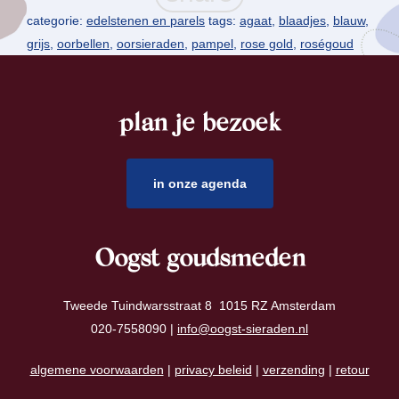
categorie:
edelstenen en parels
tags:
agaat
,
blaadjes
,
blauw
,
grijs
,
oorbellen
,
oorsieraden
,
pampel
,
rose gold
,
roségoud
plan je bezoek
footer
in onze agenda
Oogst goudsmeden
Tweede Tuindwarsstraat 8 1015 RZ Amsterdam
020-7558090 |
info@oogst-sieraden.nl
algemene voorwaarden
|
privacy beleid
|
verzending
|
retour