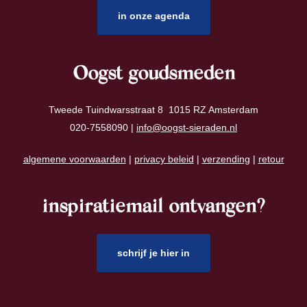
in onze agenda
Oogst goudsmeden
Tweede Tuindwarsstraat 8 1015 RZ Amsterdam
020-7558090 |
info@oogst-sieraden.nl
algemene voorwaarden
|
privacy beleid
|
verzending
|
retour
inspiratiemail ontvangen?
schrijf je hier in