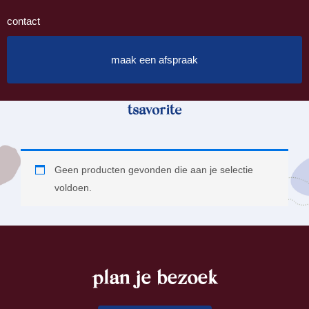
contact
maak een afspraak
tsavorite
Geen producten gevonden die aan je selectie
voldoen.
plan je bezoek
footer