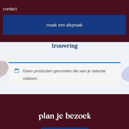
contact
maak een afspraak
trouwring
Geen producten gevonden die aan je selectie
voldoen.
plan je bezoek
footer