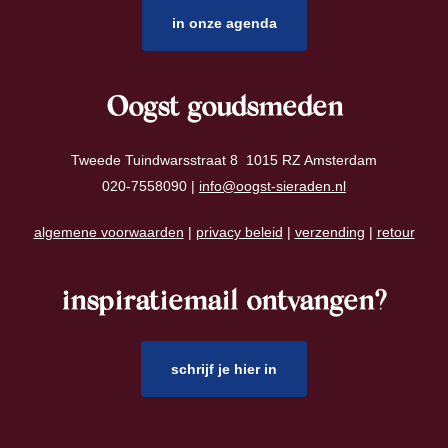
in onze agenda
Oogst goudsmeden
Tweede Tuindwarsstraat 8 1015 RZ Amsterdam
020-7558090 |
info@oogst-sieraden.nl
algemene voorwaarden
|
privacy beleid
|
verzending
|
retour
inspiratiemail ontvangen?
schrijf je hier in