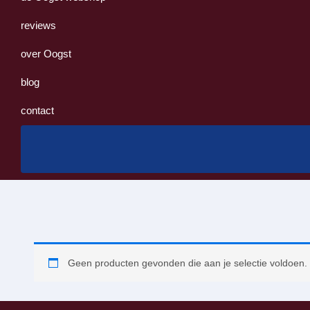
reviews
over Oogst
blog
contact
Geen producten gevonden die aan je selectie voldoen.