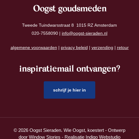
Oogst goudsmeden
Tweede Tuindwarsstraat 8 1015 RZ Amsterdam
020-7558090 |
info@oogst-sieraden.nl
algemene voorwaarden
|
privacy beleid
|
verzending
|
retour
inspiratiemail ontvangen?
schrijf je hier in
© 2026 Oogst Sieraden. Wie Oogst, koestert - Ontwerp
door
Window Stories
- Realisatie
Indigo Webstudio