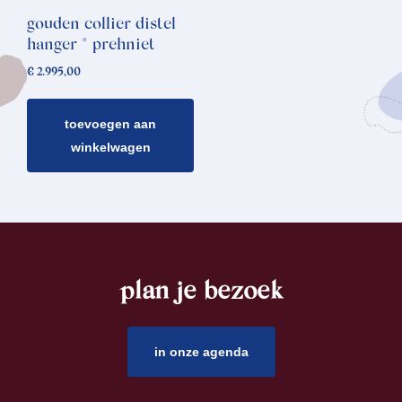
gouden collier distel
hanger * prehniet
€
2.995,00
toevoegen aan
winkelwagen
plan je bezoek
footer
in onze agenda