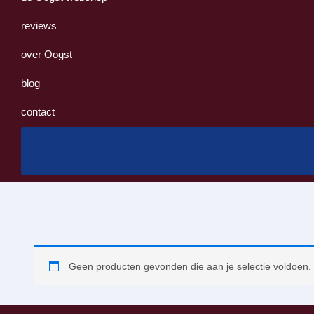
reviews
over Oogst
blog
contact
Geen producten gevonden die aan je selectie voldoen.