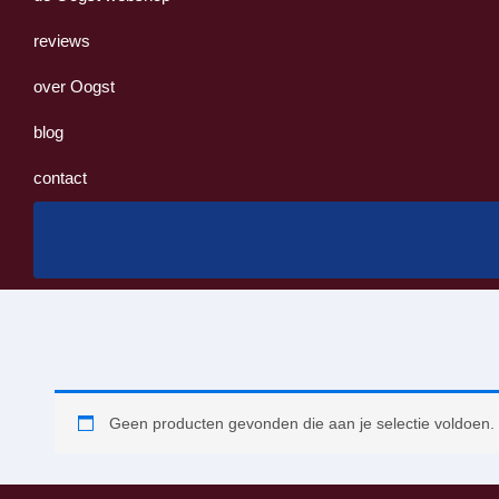
reviews
over Oogst
blog
contact
Geen producten gevonden die aan je selectie voldoen.