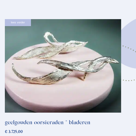
lees verder
geelgouden oorsieraden * bladeren
€
3.725,00