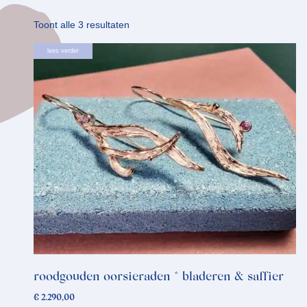
Gesorteerd
Toont alle 3 resultaten
op
lees verder
nieuwste
roodgouden oorsieraden * bladeren & saffier
€
2.290,00