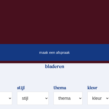
maak een afspraak
bladeren
stijl
thema
kleur