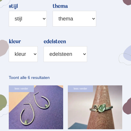
stijl
thema
kleur
edelsteen
Gesorteerd
Toont alle 6 resultaten
op
lees verder
lees verder
nieuwste