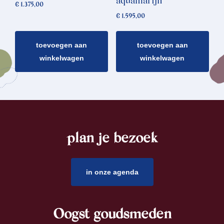
aquamarijn
€
1.375,00
€
1.595,00
toevoegen aan
toevoegen aan
winkelwagen
winkelwagen
plan je bezoek
footer
in onze agenda
Oogst goudsmeden