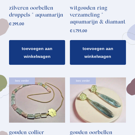
zilveren oorbellen
witgouden ring
druppels * aquamarijn
verzameling *
aquamarijn & diamant
€
295,00
€
1.755,00
toevoegen aan
toevoegen aan
winkelwagen
winkelwagen
lees verder
lees verder
gouden collier
gouden oorbellen