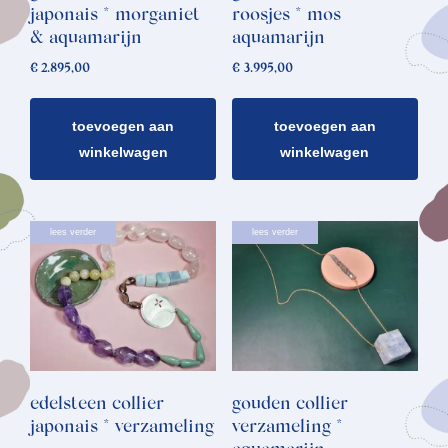
japonais * morganiet
roosjes * mos
& aquamarijn
aquamarijn
€
2.895,00
€
3.995,00
toevoegen aan
toevoegen aan
winkelwagen
winkelwagen
lees verder
lees verder
edelsteen collier
gouden collier
japonais * verzameling
verzameling *