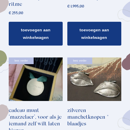
ritme
€
1.995,00
€
255,00
toevoegen aan
toevoegen aan
winkelwagen
winkelwagen
Dit
lees verder
lees verder
product
heeft
meerdere
variaties.
Deze
optie
cadeau munt
zilveren
kan
‘mazzelaer’, voor als je
manchetknopen *
gekozen
iemand zelf wilt laten
blaadjes
worden