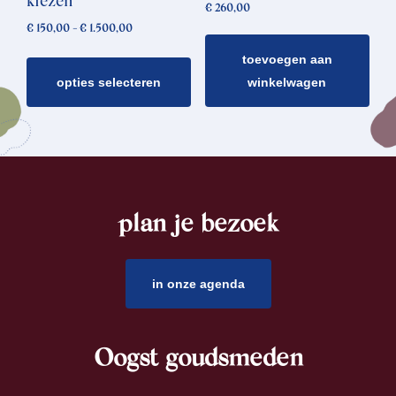
kiezen
€
260,00
op
Prijsklasse:
€
150,00
-
€
1.500,00
de
€ 150,00
toevoegen aan
tot
productpagina
€ 1.500,00
opties selecteren
winkelwagen
plan je bezoek
footer
in onze agenda
Oogst goudsmeden