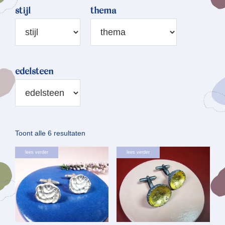
stijl
thema
edelsteen
Gesorteerd
Toont alle 6 resultaten
op
lees verder
lees verder
nieuwste