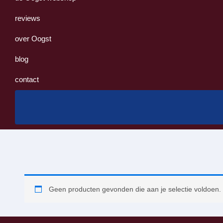
reviews
over Oogst
blog
contact
Geen producten gevonden die aan je selectie voldoen.