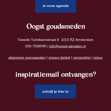
in onze agenda
Oogst goudsmeden
Tweede Tuindwarsstraat 8 1015 RZ Amsterdam
020-7558090 |
info@oogst-sieraden.nl
algemene voorwaarden
|
privacy beleid
|
verzending
|
retour
inspiratiemail ontvangen?
schrijf je hier in