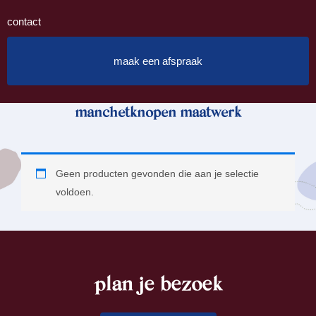
contact
maak een afspraak
manchetknopen maatwerk
Geen producten gevonden die aan je selectie
voldoen.
plan je bezoek
footer