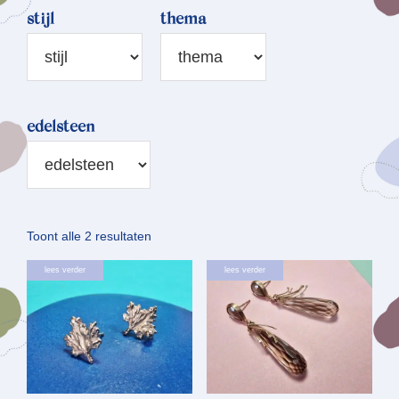
stijl
thema
edelsteen
Gesorteerd
Toont alle 2 resultaten
op
lees verder
lees verder
nieuwste