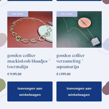
lees verder
lees verder
gouden collier
gouden collier
mackintosh blaadjes *
verzameling *
toermalijn
aquamarijn
€
9.195,00
€
1.595,00
toevoegen aan
toevoegen aan
winkelwagen
winkelwagen