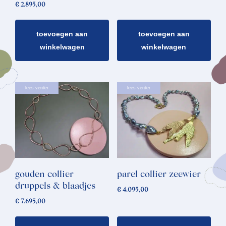
€
2.895,00
toevoegen aan
toevoegen aan
winkelwagen
winkelwagen
lees verder
lees verder
gouden collier
parel collier zeewier
druppels & blaadjes
€
4.095,00
€
7.695,00