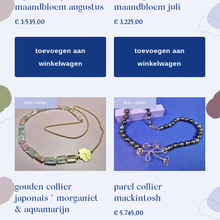
maandbloem augustus
maandbloem juli
€
3.535,00
€
3.225,00
toevoegen aan
toevoegen aan
winkelwagen
winkelwagen
lees verder
lees verder
gouden collier
parel collier
japonais * morganiet
mackintosh
& aquamarijn
€
5.745,00