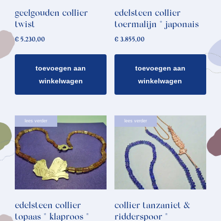
geelgouden collier
edelsteen collier
twist
toermalijn * japonais
€
5.230,00
€
3.855,00
toevoegen aan
toevoegen aan
winkelwagen
winkelwagen
lees verder
lees verder
edelsteen collier
collier tanzaniet &
topaas * klaproos *
ridderspoor *