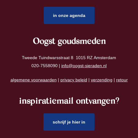
in onze agenda
Oogst goudsmeden
Tweede Tuindwarsstraat 8 1015 RZ Amsterdam
020-7558090 |
info@oogst-sieraden.nl
algemene voorwaarden
|
privacy beleid
|
verzending
|
retour
inspiratiemail ontvangen?
schrijf je hier in