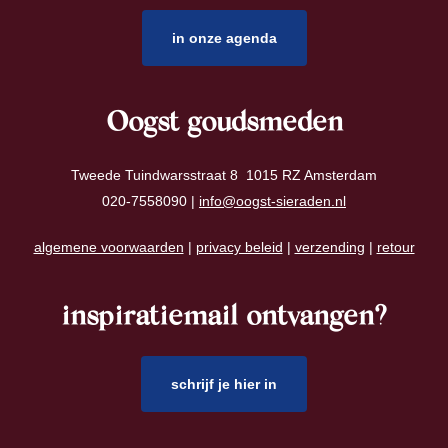
in onze agenda
Oogst goudsmeden
Tweede Tuindwarsstraat 8 1015 RZ Amsterdam
020-7558090 |
info@oogst-sieraden.nl
algemene voorwaarden
|
privacy beleid
|
verzending
|
retour
inspiratiemail ontvangen?
schrijf je hier in