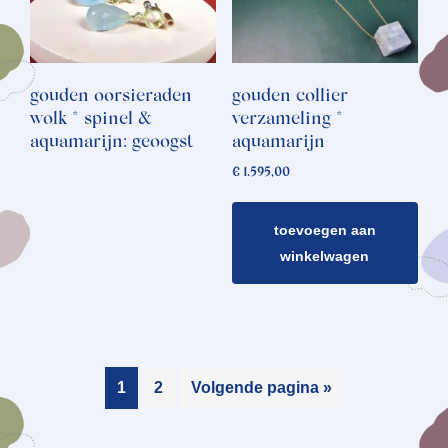
gouden oorsieraden
gouden collier
wolk * spinel &
verzameling *
aquamarijn: geoogst
aquamarijn
€
1.595,00
toevoegen aan
winkelwagen
1
2
Volgende pagina »