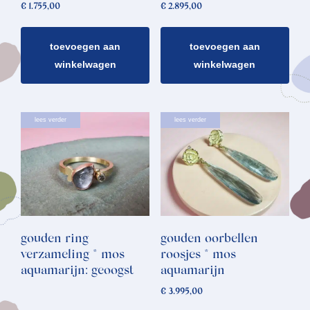
€
1.755,00
€
2.895,00
toevoegen aan
toevoegen aan
winkelwagen
winkelwagen
lees verder
lees verder
gouden ring
gouden oorbellen
verzameling * mos
roosjes * mos
aquamarijn: geoogst
aquamarijn
€
3.995,00