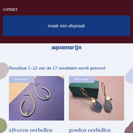
contact
maak een afspraak
aquamarijn
Gesorteerd
Resultaat 1–12 van de 17 resultaten wordt getoond
op
lees verder
lees verder
nieuwste
zilveren oorbellen
gouden oorbellen