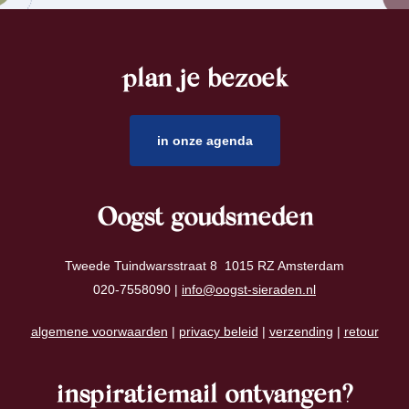
plan je bezoek
footer
in onze agenda
Oogst goudsmeden
Tweede Tuindwarsstraat 8 1015 RZ Amsterdam
020-7558090 |
info@oogst-sieraden.nl
algemene voorwaarden
|
privacy beleid
|
verzending
|
retour
inspiratiemail ontvangen?