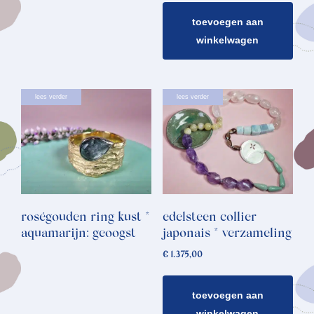
toevoegen aan
winkelwagen
lees verder
lees verder
roségouden ring kust *
edelsteen collier
aquamarijn: geoogst
japonais * verzameling
€
1.375,00
toevoegen aan
winkelwagen