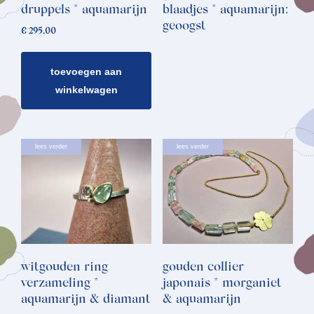
druppels * aquamarijn
blaadjes * aquamarijn:
geoogst
€
295,00
toevoegen aan
winkelwagen
lees verder
lees verder
witgouden ring
gouden collier
verzameling *
japonais * morganiet
aquamarijn & diamant
& aquamarijn