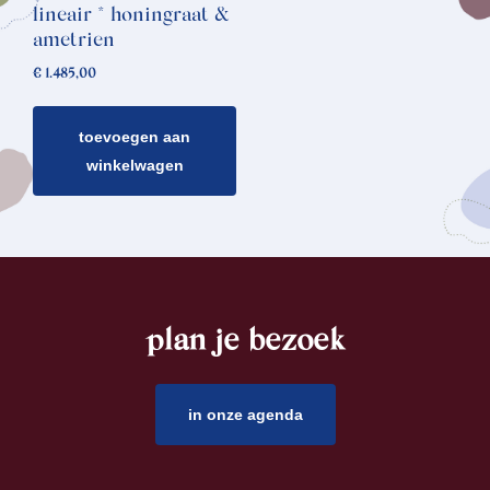
lineair * honingraat &
ametrien
€
1.485,00
toevoegen aan
winkelwagen
plan je bezoek
footer
in onze agenda