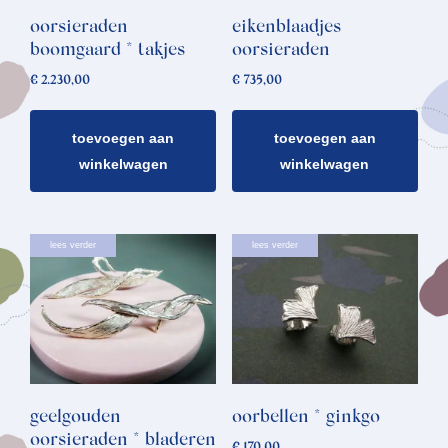
oorsieraden
eikenblaadjes
boomgaard * takjes
oorsieraden
€
2.230,00
€
735,00
toevoegen aan
toevoegen aan
winkelwagen
winkelwagen
lees verder
lees verder
geelgouden
oorbellen * ginkgo
oorsieraden * bladeren
€
170,00