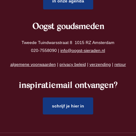
in onze agenda
Oogst goudsmeden
Tweede Tuindwarsstraat 8 1015 RZ Amsterdam
020-7558090 |
info@oogst-sieraden.nl
algemene voorwaarden
|
privacy beleid
|
verzending
|
retour
inspiratiemail ontvangen?
schrijf je hier in