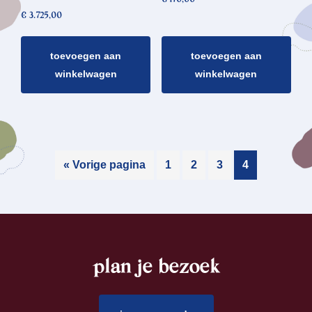
€
3.725,00
toevoegen aan
toevoegen aan
winkelwagen
winkelwagen
« Vorige pagina
1
2
3
4
plan je bezoek
footer