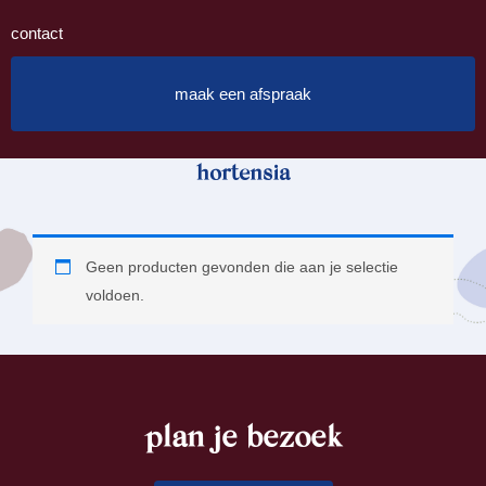
contact
maak een afspraak
hortensia
Geen producten gevonden die aan je selectie
voldoen.
plan je bezoek
footer