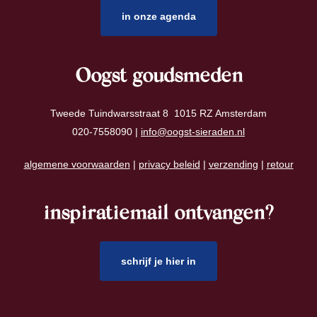
in onze agenda
Oogst goudsmeden
Tweede Tuindwarsstraat 8 1015 RZ Amsterdam
020-7558090 |
info@oogst-sieraden.nl
algemene voorwaarden
|
privacy beleid
|
verzending
|
retour
inspiratiemail ontvangen?
schrijf je hier in