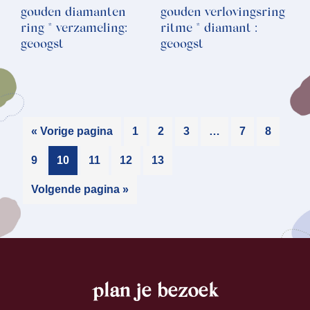
gouden diamanten
gouden verlovingsring
ring * verzameling:
ritme * diamant :
geoogst
geoogst
« Vorige pagina
1
2
3
…
7
8
9
10
11
12
13
Volgende pagina »
plan je bezoek
footer