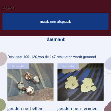
contact
maak een afspraak
diamant
Gesortee
Resultaat 109–120 van de 147 resultaten wordt getoond
op
lees verder
lees verder
nieuwste
gouden oorbellen
gouden oorsieraden