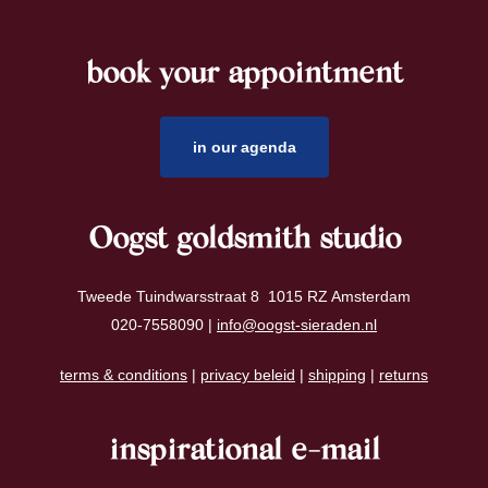
book your appointment
footer
in our agenda
Oogst goldsmith studio
Tweede Tuindwarsstraat 8 1015 RZ Amsterdam
020-7558090 |
info@oogst-sieraden.nl
terms & conditions
|
privacy beleid
|
shipping
|
returns
inspirational e-mail