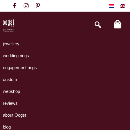
Skip
Skip
Skip
to
to
to
primary
main
footer
Search
this
navigation
content
website
Oogst
Collectie
Goudsmeden
handgemaakte
jewellery
Amsterdam
sieraden
wedding rings
uit
eigen
engagement rings
atelier.
custom
webshop
reviews
about Oogst
blog