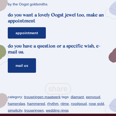
by the Oogst goldsmiths.
do you want a lovely Oogst jewel too, make an
appointment
appointment
do you have a question or a specific wish, e-
mail us.
mail us
category:
trouwringen maatwerk
tags:
diamant
,
eenvoud
,
hamerslag
,
hammered
,
rhythm
,
ritme
,
roodgoud
,
rose gold
,
simplicity
,
trouwringen
,
wedding rings