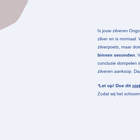
Is jouw zilveren Oog
zilver en is normaal.
zilverpoets, maar do
binnen seconden
. 
conclusie dompelen i
zilveren aankoop. Daar
*
Let op!
Doe dit
nie
Zodat wij het schoo