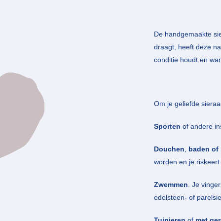
De handgemaakte sier
draagt, heeft deze na
conditie houdt en wann
Om je geliefde sieraa
Sporten
of andere ins
Douchen
,
baden of
worden en je riskeert 
Zwemmen
. Je vinge
edelsteen- of parels
Tuinieren
of
met ge