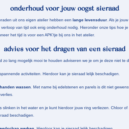
onderhoud voor jouw oogst sieraad
aden uit ons eigen atelier hebben een
lange levensduur
. Als je jou
 verloop van tijd ook enig onderhoud nodig. Hieronder onze tips hoe je
eer het tijd is voor een APK’tje bij ons in het atelier.
advies voor het dragen van een sieraad
d zo lang mogelijk mooi te houden adviseren we je om je deze niet te 
pannende activiteiten. Hierdoor kan je sieraad lelijk beschadigen.
 handen wassen
. Met name bij edelstenen en parels is dit niet gewens
verlies.
rs slinken in het water en je kunt hierdoor jouw ring verliezen. Chloor o
ieraad beschadigen.
reedschap werken
. Hierdoor kan je sieraad lelijk beschadigen.