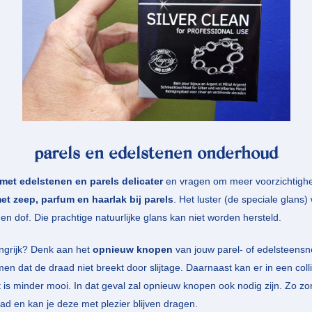
parels en edelstenen onderhoud
met edelstenen en parels delicater
en vragen om meer voorzichtighe
et zeep, parfum en haarlak bij parels
. Het luster (de speciale glans)
n dof. Die prachtige natuurlijke glans kan niet worden hersteld.
ngrijk? Denk aan het
opnieuw knopen
van jouw parel- of edelsteensn
men dat de draad niet breekt door slijtage. Daarnaast kan er in een coll
 is minder mooi. In dat geval zal opnieuw knopen ook nodig zijn. Zo zo
ad en kan je deze met plezier blijven dragen.