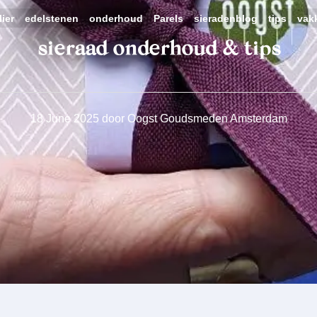
lier
edelstenen
onderhoud
Parels
sieradenblog
tips
vak
sieraad onderhoud & tips
18 June 2025
door
Oogst Goudsmeden Amsterdam