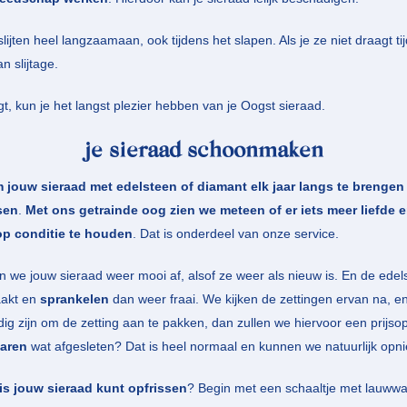
slijten heel langzaamaan, ook tijdens het slapen. Als je ze niet draagt ti
n slijtage.
gt, kun je het langst plezier hebben van je Oogst sieraad.
je sieraad schoonmaken
 jouw sieraad met edelsteen of diamant elk jaar langs te breng
sen
.
Met ons getrainde oog zien we meteen of er iets meer liefde 
op conditie te houden
. Dat is onderdeel van onze service.
en we jouw sieraad weer mooi af, alsof ze weer als nieuw is. En de ed
akt en
sprankelen
dan weer fraai. We kijken de zettingen ervan na, en
ig zijn om de zetting aan te pakken, dan zullen we hiervoor een prijs
jaren
wat afgesleten? Dat is heel normaal en kunnen we natuurlijk op
s jouw sieraad kunt opfrissen
? Begin met een schaaltje met lauww