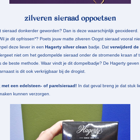
zilveren sieraad oppoetsen
st sieraad donkerder geworden? Dan is deze waarschijnlijk geoxideerd.
 Wil je dit opfrissen*? Poets jouw matte zilveren Oogst sieraad vooral n
mpel deze liever in een
Hagerty silver clean
badje. Dat
verwijderd de
Vergeet niet om het gedompelde sieraad onder de stromende kraan af t
s de beste methode. Waar vindt je dit dompelbadje? De Hagerty geven w
naast is dit ook verkrijgbaar bij de drogist.
t
met een edelsteen- of parelsieraad!
In dat geval breng je dat stuk li
nmaken kunnen verzorgen.