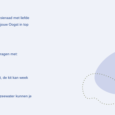
w sieraad met liefde
 jouw Oogst in top
dragen met:
t, de kit kan week
f zeewater kunnen je