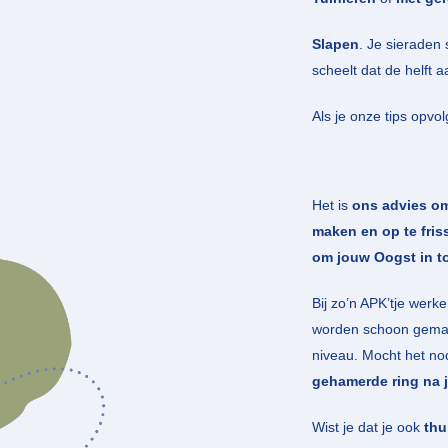
Slapen
. Je sieraden 
scheelt dat de helft aa
Als je onze tips opvol
Het is
ons advies om
maken en op te fris
om jouw Oogst in t
Bij zo’n APK’tje werk
worden schoon gema
niveau. Mocht het nod
gehamerde ring na 
Wist je dat je ook
thui