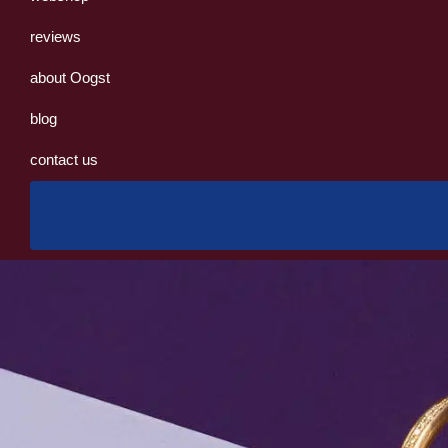
reviews
about Oogst
blog
contact us