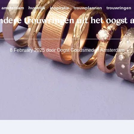
 amsterdam
huwelijk
inspiratie
trouwplannen
trouwringen
ndere trouwringen uit het oogst a
8 February 2025
door
Oogst Goudsmeden Amsterdam