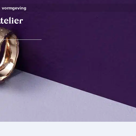
vormgeving
telier