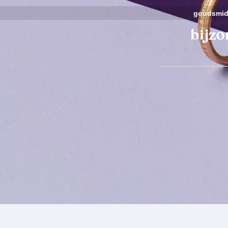
goudsmid
bijzo