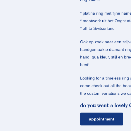
* platina ring met fijne ham
* maatwerk uit het Oogst at
* off to Switserland
Ook op zoek naar een stijlv
handgemaakte diamant ring 
hand, qua kleur, stijl en br
bent!
Looking for a timeless rin
come check out all the beau
the custom variations we ca
do you want a lovely
appointment