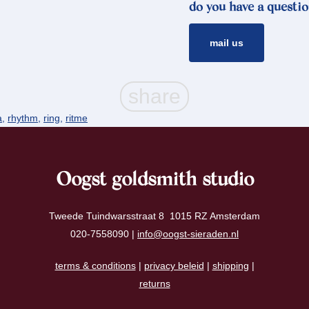
do you have a questio
mail us
a
,
rhythm
,
ring
,
ritme
Oogst goldsmith studio
Tweede Tuindwarsstraat 8 1015 RZ Amsterdam
020-7558090 |
info@oogst-sieraden.nl
terms & conditions
|
privacy beleid
|
shipping
|
returns