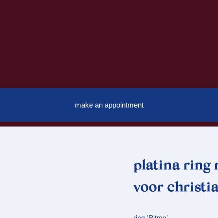
make an appointment
platina ring
voor christi
ring ‘Ritme’