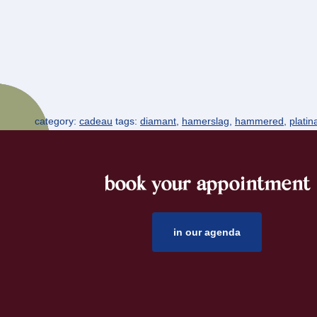
category:
cadeau
tags:
diamant
,
hamerslag
,
hammered
,
platin
book your appointment
footer
in our agenda