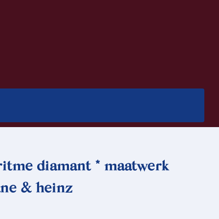
 ritme diamant * maatwerk
ane & heinz