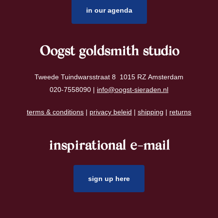
in our agenda
Oogst goldsmith studio
Tweede Tuindwarsstraat 8 1015 RZ Amsterdam
020-7558090 |
info@oogst-sieraden.nl
terms & conditions
|
privacy beleid
|
shipping
|
returns
inspirational e-mail
sign up here