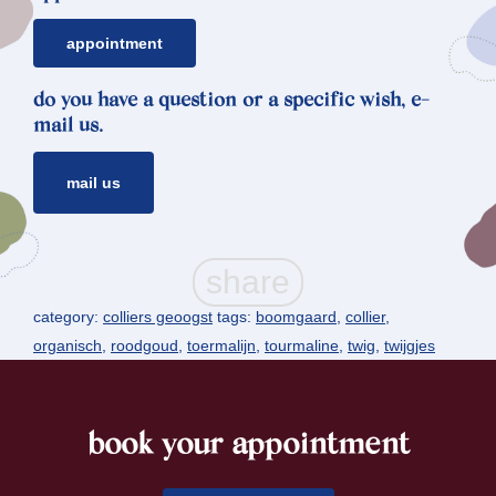
appointment
do you have a question or a specific wish, e-
mail us.
mail us
category:
colliers geoogst
tags:
boomgaard
,
collier
,
organisch
,
roodgoud
,
toermalijn
,
tourmaline
,
twig
,
twijgjes
book your appointment
footer