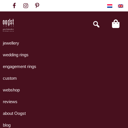
Skip
Skip
Skip
to
to
to
primary
main
footer
Search
this
navigation
content
website
Oogst
Collectie
Goudsmeden
handgemaakte
jewellery
Amsterdam
sieraden
wedding rings
uit
eigen
engagement rings
atelier.
custom
webshop
reviews
about Oogst
blog