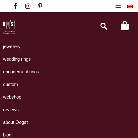
Skip
Skip
Skip
to
to
to
primary
main
footer
Search
this
navigation
content
website
Oogst
Collectie
Goudsmeden
handgemaakte
jewellery
Amsterdam
sieraden
wedding rings
uit
eigen
engagement rings
atelier.
custom
webshop
reviews
about Oogst
blog