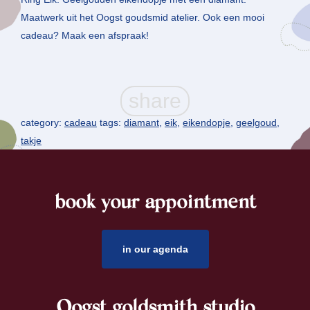
Maatwerk uit het Oogst goudsmid atelier. Ook een mooi
cadeau? Maak een afspraak!
category:
cadeau
tags:
diamant
,
eik
,
eikendopje
,
geelgoud
,
takje
book your appointment
footer
in our agenda
Oogst goldsmith studio