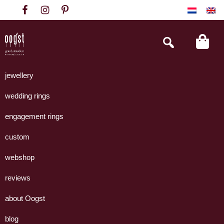
Skip
Skip
Skip
to
to
to
primary
main
footer
Search
this
navigation
content
website
Oogst
Collectie
Goudsmeden
handgemaakte
jewellery
Amsterdam
sieraden
wedding rings
uit
eigen
engagement rings
atelier.
custom
webshop
reviews
about Oogst
blog