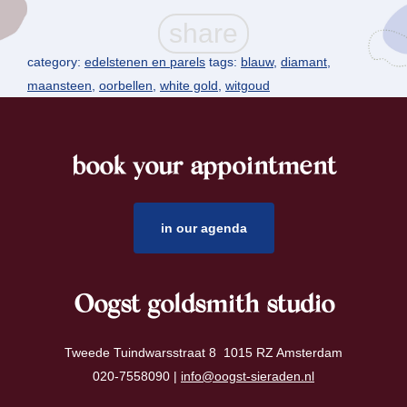
category:
edelstenen en parels
tags:
blauw
,
diamant
,
maansteen
,
oorbellen
,
white gold
,
witgoud
book your appointment
footer
in our agenda
Oogst goldsmith studio
Tweede Tuindwarsstraat 8 1015 RZ Amsterdam
020-7558090 |
info@oogst-sieraden.nl