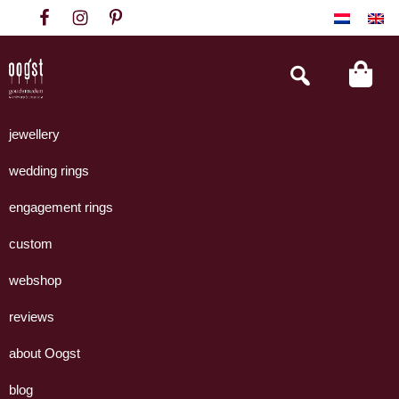
Skip
Skip
Skip
to
to
to
primary
main
footer
Search
this
navigation
content
website
Oogst
Collectie
Goudsmeden
handgemaakte
jewellery
Amsterdam
sieraden
wedding rings
uit
eigen
engagement rings
atelier.
custom
webshop
reviews
about Oogst
blog