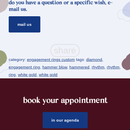
do you have a question or a specific wish, e-
mail us.
mail us
category:
engagement rings custom
tags:
diamond
,
engagement ring
,
hammer blow
,
hammered
,
rhythm
,
rhythm
,
ring
,
white gold
,
white gold
book your appointment
footer
in our agenda