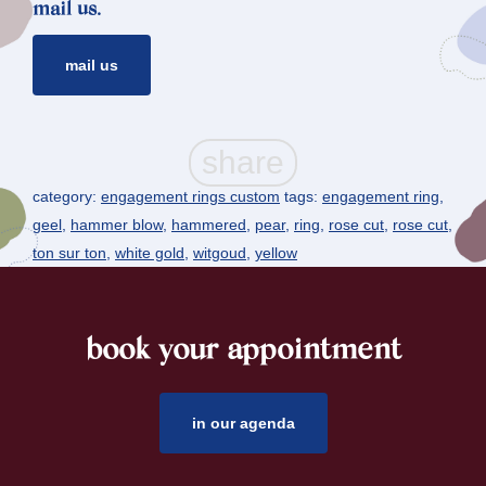
mail us.
mail us
category:
engagement rings custom
tags:
engagement ring
,
geel
,
hammer blow
,
hammered
,
pear
,
ring
,
rose cut
,
rose cut
,
ton sur ton
,
white gold
,
witgoud
,
yellow
book your appointment
footer
in our agenda