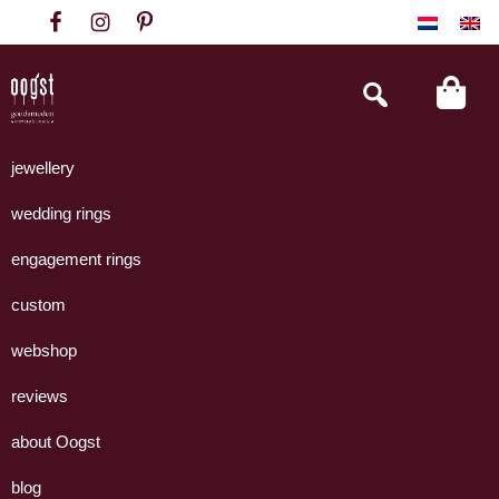
Skip
Skip
Skip
to
to
to
primary
main
footer
Search
this
navigation
content
website
Oogst
Collectie
Goudsmeden
handgemaakte
jewellery
Amsterdam
sieraden
wedding rings
uit
eigen
engagement rings
atelier.
custom
webshop
reviews
about Oogst
blog