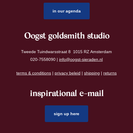
in our agenda
Oogst goldsmith studio
Tweede Tuindwarsstraat 8 1015 RZ Amsterdam
020-7558090 |
info@oogst-sieraden.nl
terms & conditions
|
privacy beleid
|
shipping
|
returns
inspirational e-mail
sign up here