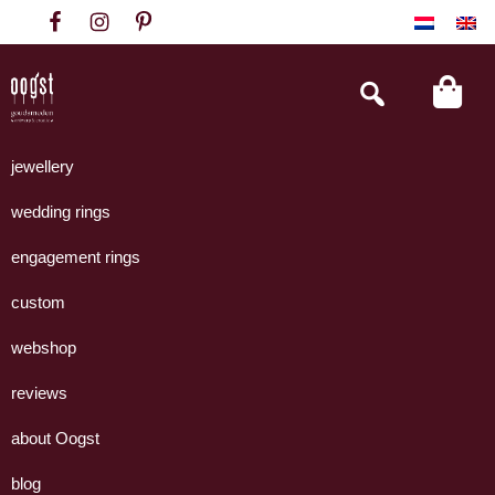
Skip
Skip
Skip
to
to
to
primary
main
footer
Search
this
navigation
content
website
Oogst
Collectie
Goudsmeden
handgemaakte
jewellery
Amsterdam
sieraden
wedding rings
uit
eigen
engagement rings
atelier.
custom
webshop
reviews
about Oogst
blog