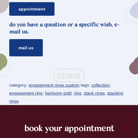
appointment
do you have a question or a specific wish, e-
mail us.
mail us
category:
engagement rings custom
tags:
collection
,
engagement ring
,
heirloom gold
,
ring
,
stack rings
,
stacking
rings
book your appointment
footer