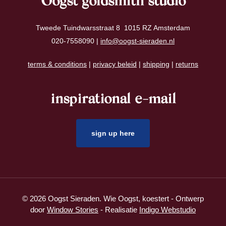
Oogst goldsmith studio
Tweede Tuindwarsstraat 8 1015 RZ Amsterdam
020-7558090 |
info@oogst-sieraden.nl
terms & conditions
|
privacy beleid
|
shipping
|
returns
inspirational e-mail
sign up here
© 2026 Oogst Sieraden. Wie Oogst, koestert - Ontwerp
door
Window Stories
- Realisatie
Indigo Webstudio