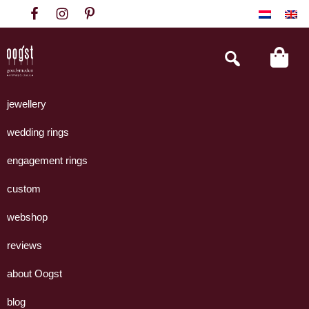
Skip
Skip
Skip
to
to
to
primary
main
footer
Search
this
navigation
content
website
Oogst
Collectie
Goudsmeden
handgemaakte
jewellery
Amsterdam
sieraden
wedding rings
uit
eigen
engagement rings
atelier.
custom
webshop
reviews
about Oogst
blog