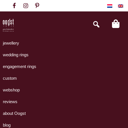
Skip
Skip
Skip
to
to
to
primary
main
footer
Search
this
navigation
content
website
Oogst
Collectie
Goudsmeden
handgemaakte
jewellery
Amsterdam
sieraden
wedding rings
uit
eigen
engagement rings
atelier.
custom
webshop
reviews
about Oogst
blog