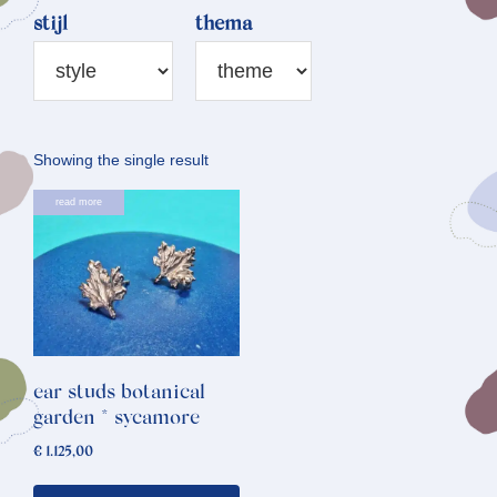
stijl
thema
Showing the single result
read more
ear studs botanical
garden * sycamore
€
1.125,00