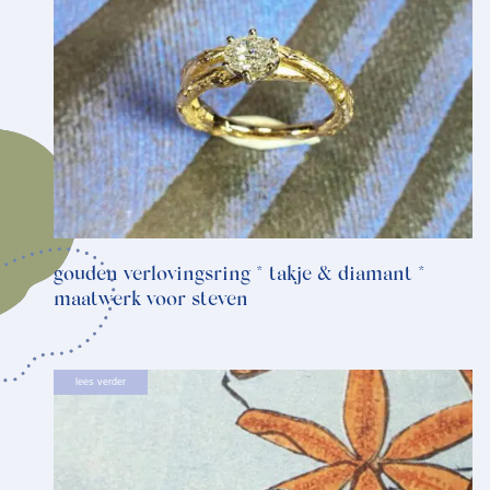
gouden verlovingsring * takje & diamant *
maatwerk voor steven
lees verder