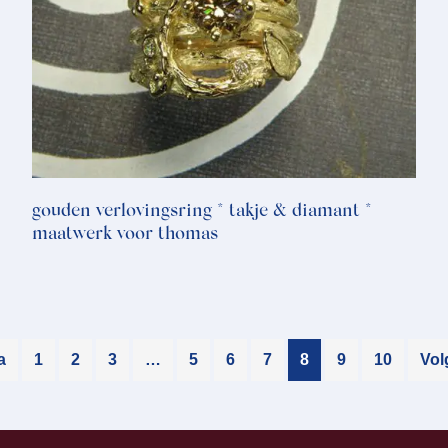
gouden verlovingsring * takje & diamant *
maatwerk voor thomas
a
1
2
3
…
5
6
7
8
9
10
Vol