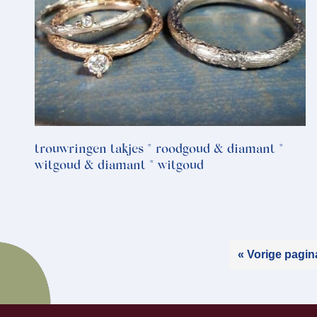
trouwringen takjes * roodgoud & diamant *
witgoud & diamant * witgoud
« Vorige pagin