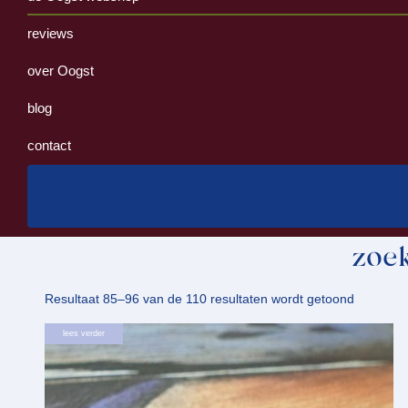
reviews
over Oogst
blog
contact
zoek
Gesortee
Resultaat 85–96 van de 110 resultaten wordt getoond
op
lees verder
nieuwste