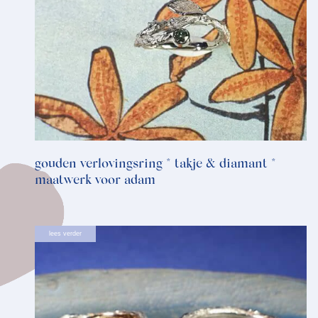
gouden verlovingsring * takje & diamant *
maatwerk voor adam
lees verder