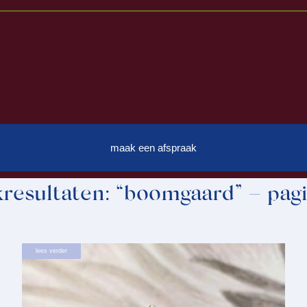
maak een afspraak
resultaten: “boomgaard” – pag
rd
lees verder