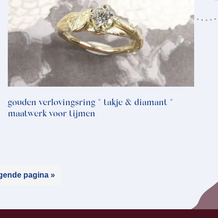
gouden verlovingsring * takje & diamant *
maatwerk voor tijmen
gende pagina »