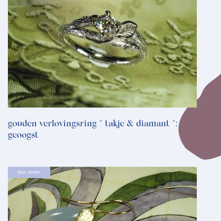
gouden verlovingsring * takje & diamant *:
geoogst
lees verder