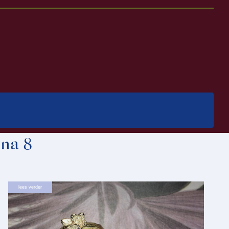
ina 8
lees verder