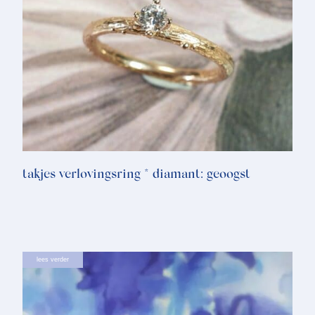
takjes verlovingsring * diamant: geoogst
lees verder